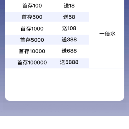
有重要意义。而在冶金生产过程中，锅炉的运行效率直接影
献。 什么是锅炉结焦检测器? 在我们谈论锅炉结焦
响着生产成本和产品质量。因此，锅炉结焦检测器的引入，
检测器的贡献之前，先来了解一下它的基本概念。锅炉结焦
无疑为这个行业带来了技术革新和效率提升。接下来，我们
检测器是一种用于实时监测锅炉内结焦情况的设备。它能够
就来深入探讨锅炉结焦检测器在冶金行业中的贡献。
通过先进的感应技术，及时发现锅炉内部的结焦现象，并发
什么是锅炉结焦检测器?
出警报。这对于确保锅炉的正常运行和安全生产至关重要。
在我们谈论锅炉结焦检测器的贡献之前，先来了解一下
为何锅炉结焦对冶金行业如此重要? 那么，你可能
它的基本概念。锅炉结焦检测器是一种用于实时监测锅炉内
会问，锅炉结焦到底有什么影响呢?简单来说，锅炉结焦会
结焦情况的设备。它能够通过先进的感应技术，及时发现锅
导致燃料燃烧不完全，进而降低热效率，增加能耗。此外，
炉内部的结焦现象，并发出警报。这对于确保锅炉的正常运
严重的结焦现象还可能导致锅炉设备的损坏，甚至引发安全
行和安全生产至关重要。
事故。 锅炉结焦检测器的优势 引入锅炉结焦检测器
为何锅炉结焦对冶金行业如此重要?
之后，冶金行业就如同给这艘巨轮
那么，你可能会问，锅炉结焦到底有什么影响呢?简单来
说，锅炉结焦会导致燃料燃烧不完全，进而降低热效率，增
加能耗。此外，严重的结焦现象还可能导致锅炉设备的损
坏，甚至引发安全事故。
锅炉结焦检测器的优势
引入锅炉结焦检测器之后，冶金行业就如同给这艘巨轮
装上了“雷达”。首先，它能够实时监测锅炉的结焦状态，及
时发现问题并进行处理。这样一来，锅炉的运行效率得以提