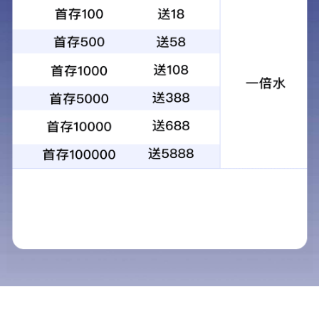
如何有效利用锅炉结焦检测器提升生产效率？
时，锅炉结焦检测器就成了我们提升生产效率的得力助手。
那么，如何有效利用锅炉结焦检测器呢？今天，我们就来聊
聊这个话题。什么是锅炉结焦检测器？锅炉结焦检测器是一
在工业生产中，锅炉作为重要的设备之一，其运行效率直接
种专门用于监测锅炉内部结焦情况的设备。它通过实时监测
影响到整个生产线的效能。然而，锅炉在长期运行过程中，
锅炉内的温度、压力和其他相关参数，及时发现结焦问题。
结焦现象的发生不仅影响了燃烧效率，还可能导致设备损
想象一下，就像一个勤奋的侦探，时刻关注着锅炉的“健康
坏。而这时，锅炉结焦检测器就成了我们提升生产效率的得
状况”。一旦发现异常，监测器会立刻发出警报，帮助我们
力助手。那么，如何有效利用锅炉结焦检测器呢？今天，我
采取措施，防止问题的扩大。锅炉结焦的影响锅炉结焦会导
们就来聊聊这个话题。
致很多不利后果。比如，结焦会阻碍热交换，降低锅炉的热
效率，进而影响生产效率。这就好比在运动中，跑步者的鞋
什么是锅炉结焦检测器？
子里有沙子，不仅影响速度，还可能导致受伤。因此，及时
检测和处理锅炉结焦问题，是
锅炉结焦检测器是一种专门用于监测锅炉内部结焦情况的设
备。它通过实时监测锅炉内的温度、压力和其他相关参数，
及时发现结焦问题。想象一下，就像一个勤奋的侦探，时刻
关注着锅炉的“健康状况”。一旦发现异常，监测器会立刻发
出警报，帮助我们采取措施，防止问题的扩大。